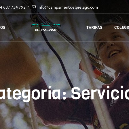
4 687 734 792
info@campamentoelpielago.com
IOS
TARIFAS
COLEGI
ategoría:
Servici