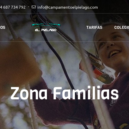
4 687 734 792
info@campamentoelpielago.com
IOS
TARIFAS
COLEGI
Zona Familias