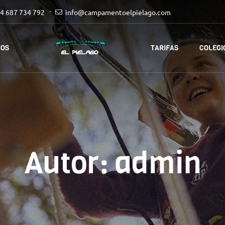
4 687 734 792
info@campamentoelpielago.com
IOS
TARIFAS
COLEGI
Autor:
admin