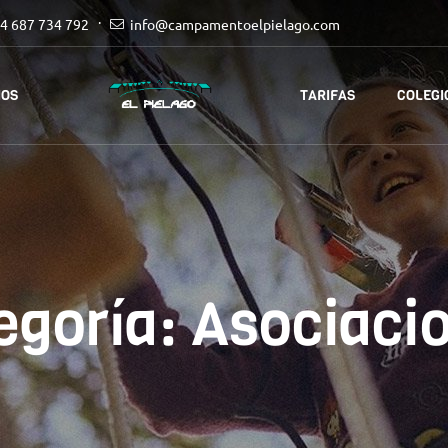
4 687 734 792
info@campamentoelpielago.com
IOS
TARIFAS
COLEGI
egoría:
Asociaci