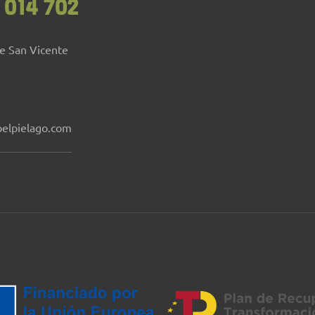
 014 702
de San Vicente
elpielago.com