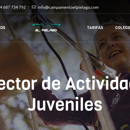
4 687 734 792
info@campamentoelpielago.com
IOS
TARIFAS
COLEGI
ector de Activid
Juveniles