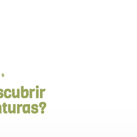
OS
scubrir
nturas?