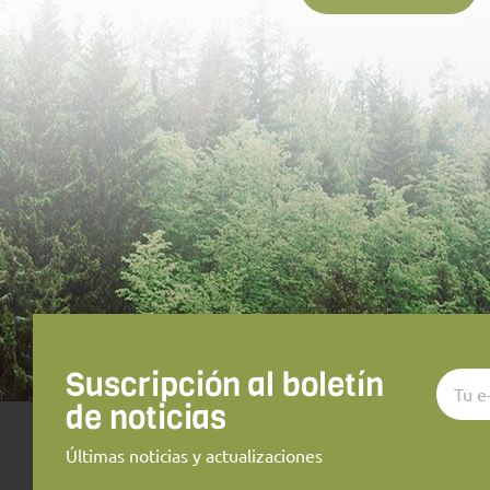
Suscripción al boletín
FECHAS en Verano
de noticias
TOLEDO: Del 1 al 13 de Julio y
Últimas noticias y actualizaciones
del 1 al 13 de Agosto