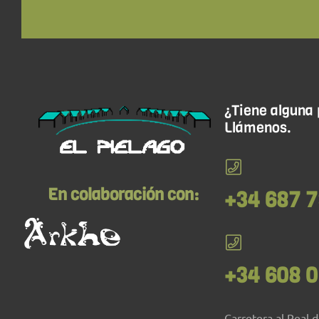
GUADALAJARA: Del 20 al 31
de Julio
Cursos
12 o 13 días
Campamento El Piélago
¿Tiene alguna
Llámenos.
En colaboración con:
+34 687 7
+34 608 0
Carretera al Real 