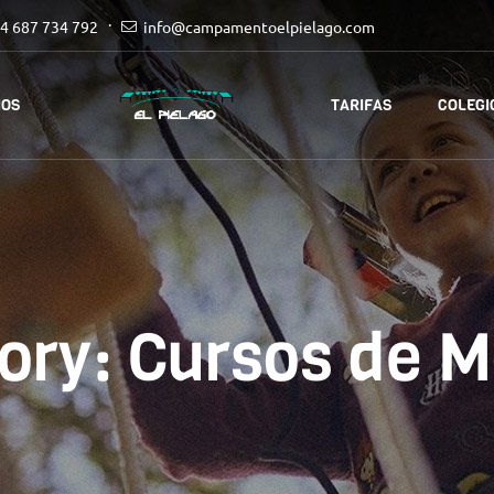
4 687 734 792
info@campamentoelpielago.com
IOS
TARIFAS
COLEGI
ory:
Cursos de M