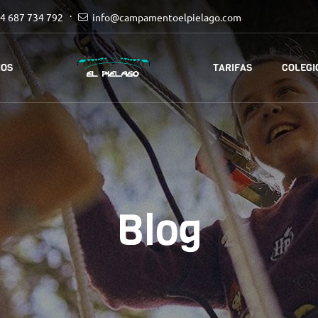
4 687 734 792
info@campamentoelpielago.com
IOS
TARIFAS
COLEGI
Blog