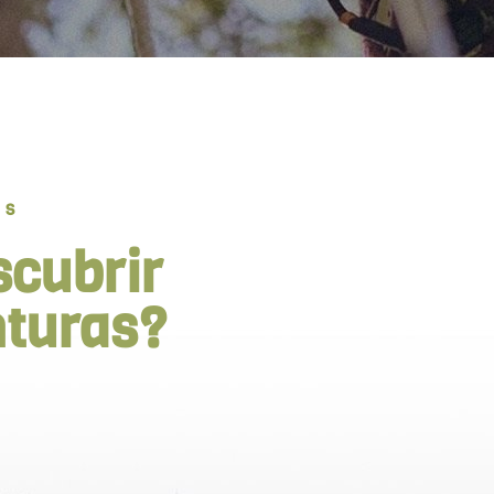
OS
scubrir
nturas?