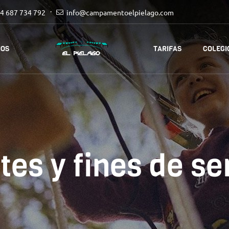
4 687 734 792
info@campamentoelpielago.com
IOS
TARIFAS
COLEGI
tes y fines de s