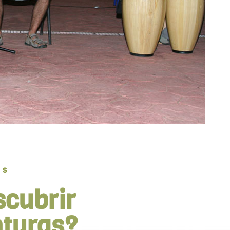
OS
scubrir
nturas?