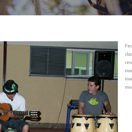
Fec
cla
reu
nue
inv
mon